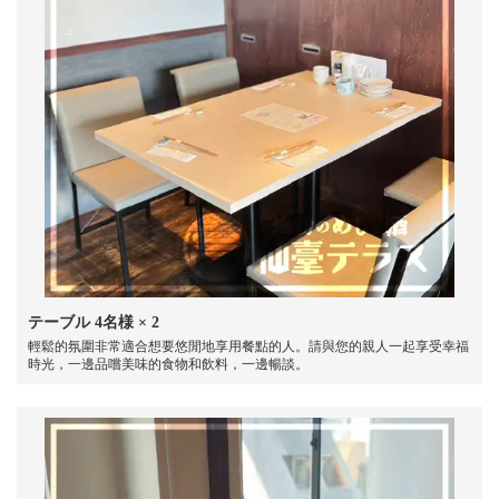
テーブル
4名様
× 2
この店舗情報をシェアする
輕鬆的氛圍非常適合想要悠閒地享用餐點的人。請與您的親人一起享受幸福
時光，一邊品嚐美味的食物和飲料，一邊暢談。
座位 | 地物のめしと酒 仙臺テラス
宮城県仙台市青葉区国分町２丁目１ー１５猪股ビル6階
https://sendai-terrace.owst.jp/seats