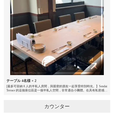
お店情報をコピー
閉じる
テーブル
4名様
× 2
[最多可容納 8 人的半私人房間，與親密的朋友一起享受特別時光。】Sendai
Terrace 的這個座位區是一個半私人空間，非常適合小團體。在具有私密感的
同時，也給人一種開放的感覺，很容易進行熱烈的交談。與您所愛的人一起
享受輕鬆愉快的時光，無論是與朋友一起喝酒聚會還是與家人一起慶祝。
カウンター