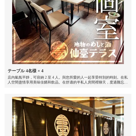
テーブル
4名様
× 4
店內氣氛平靜，可容納 2 至 4 人。與您所愛的人一起享受特別的時刻。在私
人空間盡情享用美味佳餚和飲品。在舒適的半私人房間裡聊天，度過難忘的
時光。