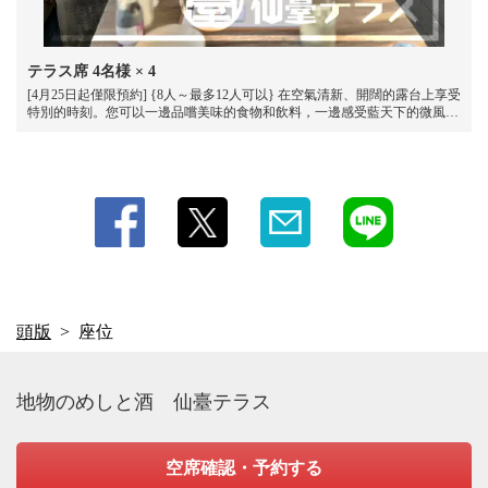
テラス席
4名様
× 4
[4月25日起僅限預約] {8人～最多12人可以} 在空氣清新、開闊的露台上享受
特別的時刻。您可以一邊品嚐美味的食物和飲料，一邊感受藍天下的微風。
*露台上可吸煙。
頭版
座位
地物のめしと酒 仙臺テラス
空席確認・予約する