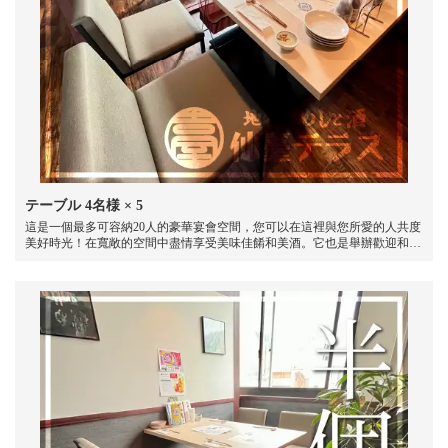
テーブル
4名様
× 5
這是一個最多可容納20人的豪華宴會空間，您可以在這裡與您所愛的人共度
美好時光！在寬敞的空間中盡情享受美味佳餚和美酒。它也是舉辦歡迎和歡
送派對、生日派對以及各種宴會和派對的理想選擇。請在我們的餐廳享受熱
鬧的宴會！